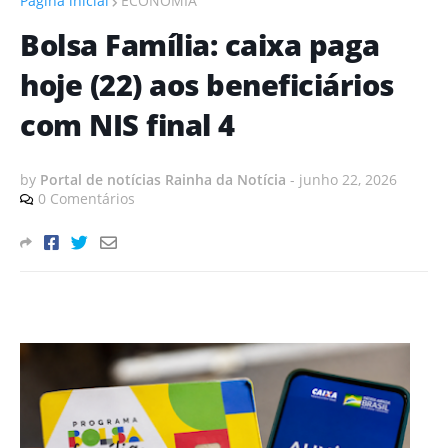
Página inicial
ECONOMIA
Bolsa Família: caixa paga
hoje (22) aos beneficiários
com NIS final 4
by
Portal de notícias Rainha da Notícia
-
junho 22, 2026
0 Comentários