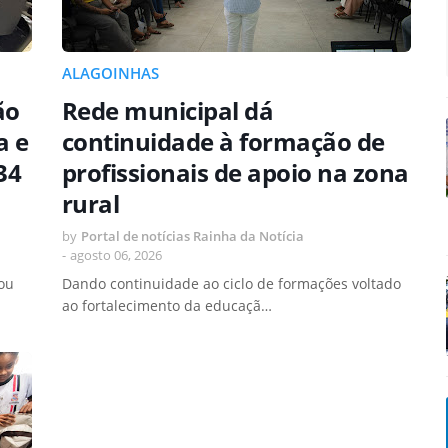
ALAGOINHAS
ão
Rede municipal dá
a e
continuidade à formação de
34
profissionais de apoio na zona
rural
by
Portal de notícias Rainha da Notícia
-
agosto 06, 2026
ou
Dando continuidade ao ciclo de formações voltado
ao fortalecimento da educaçã…