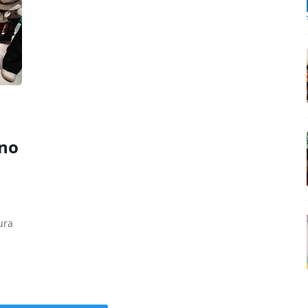
 no
ura