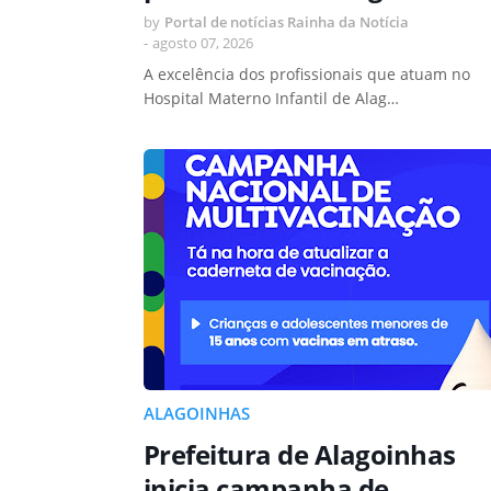
by
Portal de notícias Rainha da Notícia
-
agosto 07, 2026
A excelência dos profissionais que atuam no
Hospital Materno Infantil de Alag…
ALAGOINHAS
Prefeitura de Alagoinhas
inicia campanha de