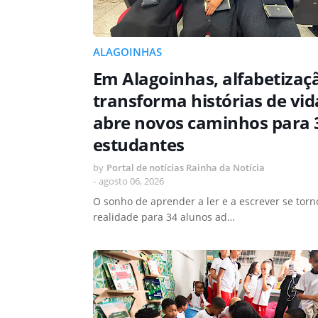
ALAGOINHAS
Em Alagoinhas, alfabetizaç
transforma histórias de vid
abre novos caminhos para 
estudantes
by
Portal de notícias Rainha da Notícia
-
agosto 06, 2026
O sonho de aprender a ler e a escrever se torn
realidade para 34 alunos ad…