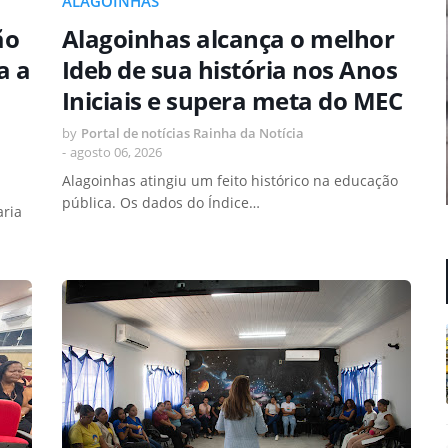
ALAGOINHAS
ão
Alagoinhas alcança o melhor
a a
Ideb de sua história nos Anos
Iniciais e supera meta do MEC
by
Portal de notícias Rainha da Notícia
-
agosto 06, 2026
Alagoinhas atingiu um feito histórico na educação
pública. Os dados do Índice…
aria